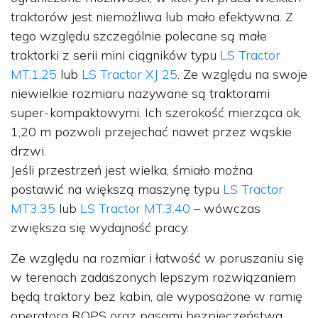
traktorów jest niemożliwa lub mało efektywna. Z
tego względu szczególnie polecane są małe
traktorki z serii mini ciągników typu
LS Tractor
MT.1.25
lub
LS Tractor XJ 25
. Ze względu na swoje
niewielkie rozmiaru nazywane są traktorami
super-kompaktowymi. Ich szerokość mierząca ok.
1,20 m pozwoli przejechać nawet przez wąskie
drzwi.
Jeśli przestrzeń jest wielka, śmiało można
postawić na większą maszynę typu
LS Tractor
MT3.35
lub
LS Tractor MT.3.40
– wówczas
zwiększa się wydajność pracy.
Ze względu na rozmiar i łatwość w poruszaniu się
w terenach zadaszonych lepszym rozwiązaniem
będą traktory bez kabin, ale wyposażone w ramię
operatora ROPS oraz pasami bezpieczeństwa,