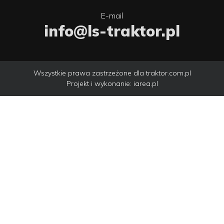
E-mail
RK-Sport
info@ls-traktor.pl
Leśna 1, 11-010 Wójtowo
tel:
+48604951209
Przejdź do strony dealera
Wszystkie prawa zastrzeżone dla traktor.com.pl
Pokaż na mapie
Projekt i wykonanie:
iarea.pl
APM
Stawna 7B, 56-300 Milicz
tel:
+48 733 404 606
Przejdź do strony dealera
Pokaż na mapie