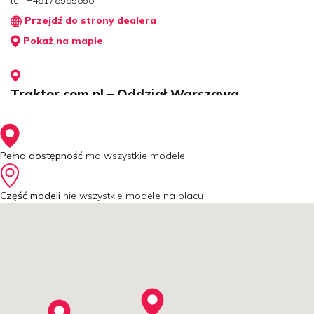
Przejdź do strony dealera
Pokaż na mapie
Traktor.com.pl – Oddział Warszawa
Jeździecka 1, 05-077 Warszawa (Stara Miłosna)
tel:
+48 512 866 366
Przejdź do strony dealera
Pełna dostępność
ma wszystkie modele
Pokaż na mapie
Część modeli
nie wszystkie modele na placu
Traktor.com.pl – Oddział Szczecin
Pyrzycka 47, 70-892 Szczecin
tel:
+48505771060
Przejdź do strony dealera
Pokaż na mapie