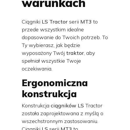
warunkach
Ciągniki
LS Tractor
serii
MT3
to
przede wszystkim idealne
dopasowanie do Twoich potrzeb. To
Ty wybierasz, jak będzie
wyposażony Twój
traktor
, aby
spełniał wszystkie Twoje
oczekiwania.
Ergonomiczna
konstrukcja
Konstrukcja
ciągników LS
Tractor
została zaprojektowana z myślą o
wszechstronnym zastosowaniu.
Ciągniki
LS
serii
MT3
to