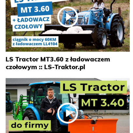
LS Tractor MT3.60 z ładowaczem
czołowym :: LS-Traktor.pl