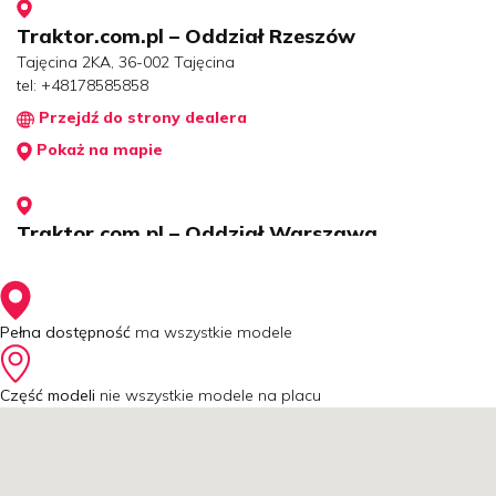
Traktor.com.pl – Oddział Rzeszów
Tajęcina 2KA, 36-002 Tajęcina
tel:
+48178585858
Przejdź do strony dealera
Pokaż na mapie
Traktor.com.pl – Oddział Warszawa
Jeździecka 1, 05-077 Warszawa (Stara Miłosna)
tel:
+48 512 866 366
Przejdź do strony dealera
Pełna dostępność
ma wszystkie modele
Pokaż na mapie
Część modeli
nie wszystkie modele na placu
Traktor.com.pl – Oddział Szczecin
Pyrzycka 47, 70-892 Szczecin
tel:
+48505771060