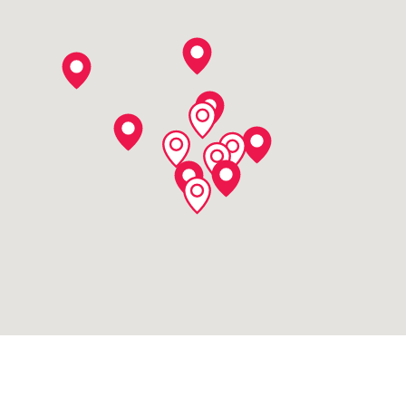
Przejdź do strony dealera
Pokaż na mapie
Rolrex
Armii Krajowej 47a, 05-600 Grójec
tel:
+48227363252
tel:
+48603802141
tel:
+48601316542
Przejdź do strony dealera
Pokaż na mapie
Centrum Ogrodnicze “POLGER”
Zofipole 144, 32-125 Wawrzeńczyce
tel:
+48575280006
tel:
+48576090006
tel:
+48602659671