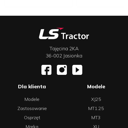
AGRO-AS
Chobrzany 100, 27-650 Samborzec
tel:
+48 509 782 711
Przejdź do strony dealera
Pokaż na mapie
Tajęcina 2KA
36-002 Jasionka
FINO
Rampa Brzeska 7A, 22-100 Chełm
tel:
+48602644506
tel:
+82 565 51 52
Przejdź do strony dealera
Dla klienta
Modele
Pokaż na mapie
Modele
XJ25
Zastosowanie
MT1.25
FINO
Osprzęt
MT3
Rudnik Szlachecki 59, 23-212 Rudnik Szlachecki
tel:
+48728428255
Marka
XU