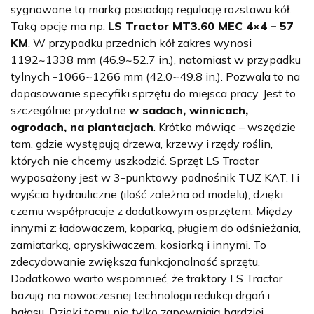
sygnowane tą marką posiadają regulację rozstawu kół.
Taką opcję ma np.
LS Tractor MT3.60 MEC 4×4 – 57
KM
. W przypadku przednich kół zakres wynosi
1192~1338 mm (46.9~52.7 in.), natomiast w przypadku
tylnych -1066~1266 mm (42.0~49.8 in.). Pozwala to na
dopasowanie specyfiki sprzętu do miejsca pracy. Jest to
szczególnie przydatne
w sadach, winnicach,
ogrodach, na plantacjach
. Krótko mówiąc – wszędzie
tam, gdzie występują drzewa, krzewy i rzędy roślin,
których nie chcemy uszkodzić. Sprzęt LS Tractor
wyposażony jest w 3-punktowy podnośnik TUZ KAT. I i
wyjścia hydrauliczne (ilość zależna od modelu), dzięki
czemu współpracuje z dodatkowym osprzętem. Między
innymi z: ładowaczem, koparką, pługiem do odśnieżania,
zamiatarką, opryskiwaczem, kosiarką i innymi. To
zdecydowanie zwiększa funkcjonalność sprzętu.
Dodatkowo warto wspomnieć, że traktory LS Tractor
bazują na nowoczesnej technologii redukcji drgań i
hałasu. Dzięki temu nie tylko zapewniają bardziej