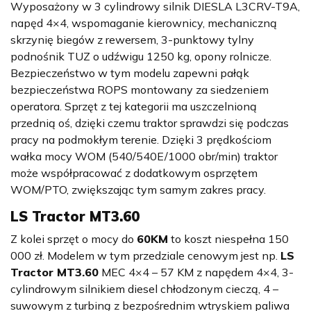
Wyposażony w 3 cylindrowy silnik DIESLA L3CRV-T9A,
napęd 4×4, wspomaganie kierownicy, mechaniczną
skrzynię biegów z rewersem, 3-punktowy tylny
podnośnik TUZ o udźwigu 1250 kg, opony rolnicze.
Bezpieczeństwo w tym modelu zapewni pałąk
bezpieczeństwa ROPS montowany za siedzeniem
operatora. Sprzęt z tej kategorii ma uszczelnioną
przednią oś, dzięki czemu traktor sprawdzi się podczas
pracy na podmokłym terenie. Dzięki 3 prędkościom
wałka mocy WOM (540/540E/1000 obr/min) traktor
może współpracować z dodatkowym osprzętem
WOM/PTO, zwiększając tym samym zakres pracy.
LS Tractor MT3.60
Z kolei sprzęt o mocy do
60KM
to koszt niespełna 150
000 zł. Modelem w tym przedziale cenowym jest np.
LS
Tractor MT3.60
MEC 4×4 – 57 KM z napędem 4×4, 3-
cylindrowym silnikiem diesel chłodzonym cieczą, 4 –
suwowym z turbiną z bezpośrednim wtryskiem paliwa