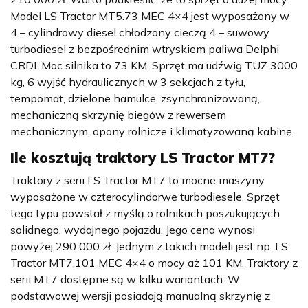
Model LS Tractor MT5.73 MEC 4×4 jest wyposażony w
4 – cylindrowy diesel chłodzony cieczą 4 – suwowy
turbodiesel z bezpośrednim wtryskiem paliwa Delphi
CRDI. Moc silnika to 73 KM. Sprzęt ma udźwig TUZ 3000
kg, 6 wyjść hydraulicznych w 3 sekcjach z tyłu,
tempomat, dzielone hamulce, zsynchronizowaną,
mechaniczną skrzynię biegów z rewersem
mechanicznym, opony rolnicze i klimatyzowaną kabinę.
Ile kosztują traktory
LS Tractor MT7
?
Traktory z serii LS Tractor MT7 to mocne maszyny
wyposażone w czterocylindorwe turbodiesele. Sprzęt
tego typu powstał z myślą o rolnikach poszukujących
solidnego, wydajnego pojazdu. Jego cena wynosi
powyżej 290 000 zł. Jednym z takich modeli jest np. LS
Tractor MT7.101 MEC 4×4 o mocy aż 101 KM. Traktory z
serii MT7 dostępne są w kilku wariantach. W
podstawowej wersji posiadają manualną skrzynię z