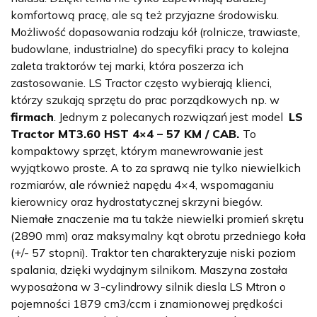
komfortową pracę, ale są też przyjazne środowisku.
Możliwość dopasowania rodzaju kół (rolnicze, trawiaste,
budowlane, industrialne) do specyfiki pracy to kolejna
zaleta traktorów tej marki, która poszerza ich
zastosowanie. LS Tractor często wybierają klienci,
którzy szukają sprzętu do prac porządkowych np. w
firmach
. Jednym z polecanych rozwiązań jest model
LS
Tractor MT3.60 HST 4×4 – 57 KM / CAB.
To
kompaktowy sprzęt, którym manewrowanie jest
wyjątkowo proste. A to za sprawą nie tylko niewielkich
rozmiarów, ale również napędu 4×4, wspomaganiu
kierownicy oraz hydrostatycznej skrzyni biegów.
Niemałe znaczenie ma tu także niewielki promień skrętu
(2890 mm) oraz maksymalny kąt obrotu przedniego koła
(+/- 57 stopni). Traktor ten charakteryzuje niski poziom
spalania, dzięki wydajnym silnikom. Maszyna została
wyposażona w 3-cylindrowy silnik diesla LS Mtron o
pojemności 1879 cm3/ccm i znamionowej prędkości