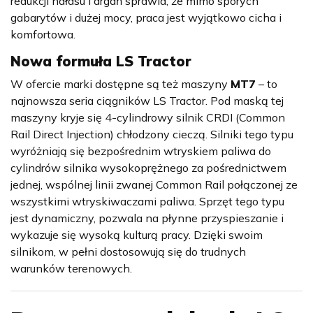
redukcji hałasu i drgań sprawia, że mimo sporych
gabarytów i dużej mocy, praca jest wyjątkowo cicha i
komfortowa.
Nowa formuła LS Tractor
W ofercie marki dostępne są też maszyny
MT7
– to
najnowsza seria ciągników LS Tractor. Pod maską tej
maszyny kryje się 4-cylindrowy silnik CRDI (Common
Rail Direct Injection) chłodzony cieczą. Silniki tego typu
wyróżniają się bezpośrednim wtryskiem paliwa do
cylindrów silnika wysokoprężnego za pośrednictwem
jednej, wspólnej linii zwanej Common Rail połączonej ze
wszystkimi wtryskiwaczami paliwa. Sprzęt tego typu
jest dynamiczny, pozwala na płynne przyspieszanie i
wykazuje się wysoką kulturą pracy. Dzięki swoim
silnikom, w pełni dostosowują się do trudnych
warunków terenowych.