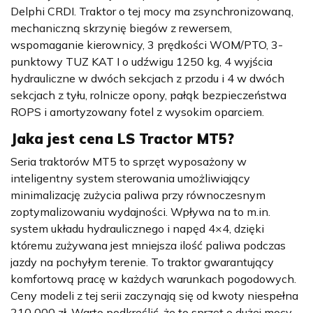
Delphi CRDI. Traktor o tej mocy ma zsynchronizowaną,
mechaniczną skrzynię biegów z rewersem,
wspomaganie kierownicy, 3 prędkości WOM/PTO, 3-
punktowy TUZ KAT I o udźwigu 1250 kg, 4 wyjścia
hydrauliczne w dwóch sekcjach z przodu i 4 w dwóch
sekcjach z tyłu, rolnicze opony, pałąk bezpieczeństwa
ROPS i amortyzowany fotel z wysokim oparciem.
Jaka jest cena
LS Tractor MT5
?
Seria traktorów MT5 to sprzęt wyposażony w
inteligentny system sterowania umożliwiający
minimalizację zużycia paliwa przy równoczesnym
zoptymalizowaniu wydajności. Wpływa na to m.in.
system układu hydraulicznego i napęd 4×4, dzięki
któremu zużywana jest mniejsza ilość paliwa podczas
jazdy na pochyłym terenie. To traktor gwarantujący
komfortową pracę w każdych warunkach pogodowych.
Ceny modeli z tej serii zaczynają się od kwoty niespełna
210 000 zł. Warto podkreślić, że to sprzęt o dużej mocy.