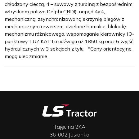
chłodzony cieczą, 4 – suwowy z turbiną z bezpośrednim
wtryskiem paliwa Delphi CRDI), napęd 4×4,
mechaniczną, zsynchronizowaną skrzynię biegów z
mechanicznym rewersem, dzielone hamulce, blokadę
mechanizmu różnicowego, wspomaganie kierownicy i 3-
punktowy TUZ KAT I o udźwigu aż 1850 kg oraz 6 wyjść
hydraulicznych w 3 sekcjach z tyłu. *Ceny orientacyjne,
mogą ulec zmianie.
Tajęcina 2KA
36-002 Jasionka