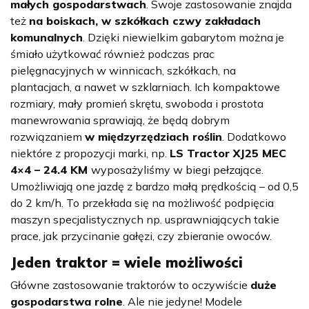
małych gospodarstwach
. Swoje zastosowanie znajda
też
na boiskach, w szkółkach czwy zakładach
komunalnych
. Dzięki niewielkim gabarytom można je
śmiało użytkować również podczas prac
pielęgnacyjnych w winnicach, szkółkach, na
plantacjach, a nawet w szklarniach. Ich kompaktowe
rozmiary, mały promień skrętu, swoboda i prostota
manewrowania sprawiają, że będą dobrym
rozwiązaniem
w międzyrzędziach roślin
. Dodatkowo
niektóre z propozycji marki, np.
LS Tractor XJ25 MEC
4×4 – 24.4 KM
wyposażyliśmy w biegi pełzające.
Umożliwiają one jazdę z bardzo małą prędkością – od 0,5
do 2 km/h. To przekłada się na możliwość podpięcia
maszyn specjalistycznych np. usprawniających takie
prace, jak przycinanie gałęzi, czy zbieranie owoców.
Jeden traktor = wiele możliwości
Główne zastosowanie traktorów to oczywiście
duże
gospodarstwa rolne
. Ale nie jedyne! Modele