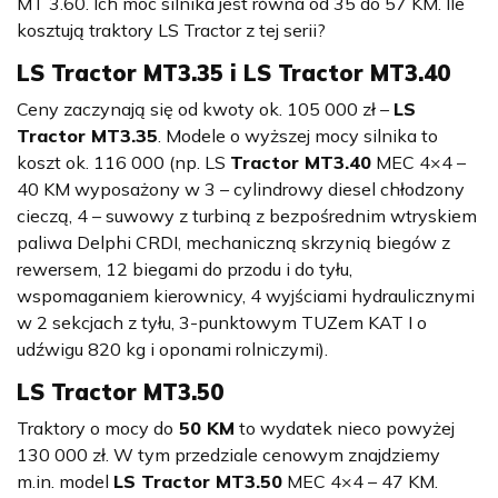
MT 3.60. Ich moc silnika jest równa od 35 do 57 KM. Ile
kosztują traktory LS Tractor z tej serii?
LS Tractor MT3.35 i LS Tractor MT3.40
Ceny zaczynają się od kwoty ok. 105 000 zł –
LS
Tractor MT3.35
. Modele o wyższej mocy silnika to
koszt ok. 116 000 (np. LS
Tractor MT3.40
MEC 4×4 –
40 KM wyposażony w 3 – cylindrowy diesel chłodzony
cieczą, 4 – suwowy z turbiną z bezpośrednim wtryskiem
paliwa Delphi CRDI, mechaniczną skrzynią biegów z
rewersem, 12 biegami do przodu i do tyłu,
wspomaganiem kierownicy, 4 wyjściami hydraulicznymi
w 2 sekcjach z tyłu, 3-punktowym TUZem KAT I o
udźwigu 820 kg i oponami rolniczymi).
LS Tractor MT3.50
Traktory o mocy do
50 KM
to wydatek nieco powyżej
130 000 zł. W tym przedziale cenowym znajdziemy
m.in. model
LS Tractor MT3.50
MEC 4×4 – 47 KM.