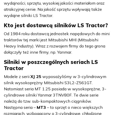
wydajności, sprzętu, wysokiej jakości materiałom oraz
atrakcyjnej cenie. Na jakość sprzętu wpływają także
wydajne silniki LS Tractor.
Kto jest dostawcą silników LS Tractor?
Od 1984 roku dostawcą jednostek napędowych do mini
traktorów tej marki jest Mitsubishi MHI (Mitsubishi
Heavy Industry). Wraz z rozwojem firmy do tego grona
dołączyły też inne firmy, np. Yanmar.
Silniki w poszczególnych seriach LS
Tractor
Modele z serii
XJ 25
wyposażyliśmy w 3-cylindrowym
silnik wysokoprężny Mitsubishi S3L2-Z561GT.
Natomiast seria
MT 1.25
posiada w wysokoprężne, 3-
cylindrowe silniki Yanmar 3TNV80F. Te dwie serie
należą do tzw. sub-kompaktowych ciągników.
Następna seria –
MT3
– to sprzęt o nieco większych
rozmiarach, wzbogacony o 3-cylindrowe, chłodzone