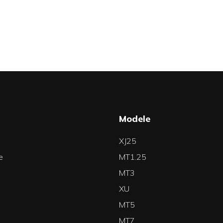
a
Modele
XJ25
e
MT1.25
MT3
XU
MT5
MT7