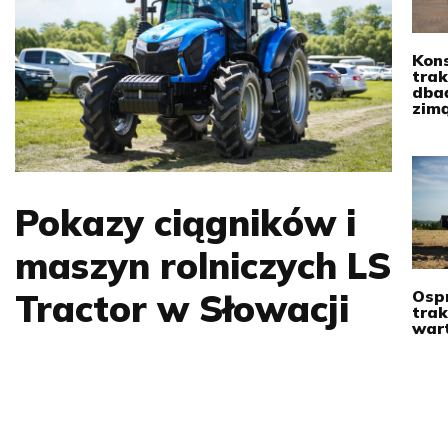
Kon
trak
dbać
zim
Pokazy ciągników i
maszyn rolniczych LS
Osp
Tractor w Słowacji
trak
war