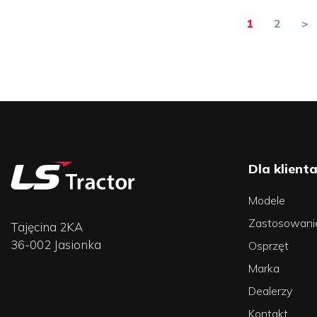
Stronicowanie
1
2
>
wpisów
Dla klient
Modele
Zastosowani
Tajęcina 2KA
36-002 Jasionka
Osprzęt
Marka
Dealerzy
Kontakt