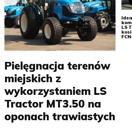
Ide
kom
LS T
kos
FCN
Pielęgnacja terenów
miejskich z
wykorzystaniem LS
Tractor MT3.50 na
oponach trawiastych