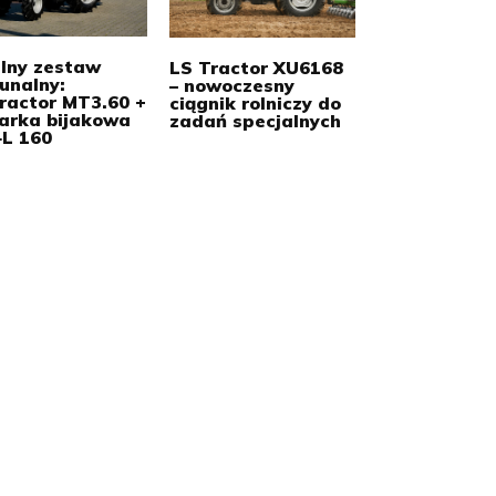
alny zestaw
LS Tractor XU6168
unalny:
– nowoczesny
ractor MT3.60 +
ciągnik rolniczy do
iarka bijakowa
zadań specjalnych
‑L 160