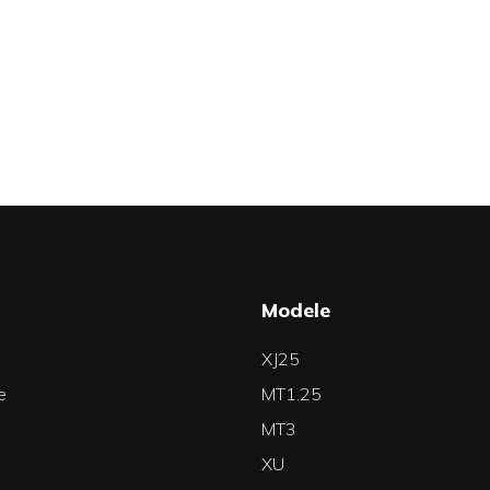
a
Modele
XJ25
e
MT1.25
MT3
XU