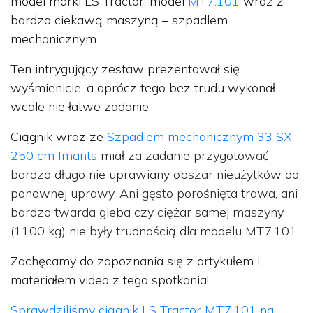
model marki LS Tractor, model
MT7.101
wraz z
bardzo ciekawą maszyną – szpadlem
mechanicznym.
Ten intrygujący zestaw prezentował się
wyśmienicie, a oprócz tego bez trudu wykonał
wcale nie łatwe zadanie.
Ciągnik wraz ze
Szpadlem mechanicznym 33 SX
250 cm Imants
miał za zadanie przygotować
bardzo długo nie uprawiany obszar nieużytków do
ponownej uprawy. Ani gęsto porośnięta trawa, ani
bardzo twarda gleba czy ciężar samej maszyny
(1100 kg) nie były trudnością dla modelu MT7.101.
Zachęcamy do zapoznania się z artykułem i
materiałem video z tego spotkania!
Sprawdziliśmy ciągnik LS Tractor MT7.101 na