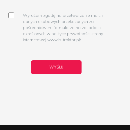
Wyrażam zgodę na przetwarzanie moich
danych osobowych przekazanych za
pośrednictwem formularza na zasadach
określonych w polityce prywatności strony
internetowej www.ls-traktor.pl/