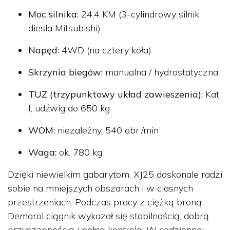
Moc silnika:
24,4 KM (3-cylindrowy silnik
diesla Mitsubishi)
Napęd:
4WD (na cztery koła)
Skrzynia biegów:
manualna / hydrostatyczna
TUZ (trzypunktowy układ zawieszenia):
Kat
I, udźwig do 650 kg
WOM:
niezależny, 540 obr./min
Waga:
ok. 780 kg
Dzięki niewielkim gabarytom, XJ25 doskonale radzi
sobie na mniejszych obszarach i w ciasnych
przestrzeniach. Podczas pracy z ciężką broną
Demarol ciągnik wykazał się stabilnością, dobrą
przyczepnością i pełną kontrolą. W codziennej