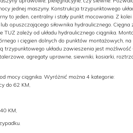
aszyny uprawowe, pielęgnacyjne, czy siewne. Pozwala
ocy jednej maszyny. Konstrukcja trzypunktowego ukła
rny to jeden, centralny i stały punkt mocowania. Z kol
 lub opuszczającego siłownika hydraulicznego. Cięgna 
ie TUZ zależy od układu hydraulicznego ciągnika. Mon
órnego i cięgien dolnych do punktów montażowych, na 
ą trzypunktowego układu zawieszenia jest możliwość ł
 talerzowe, agregaty uprawne, siewniki, kosiarki, roztrz
od mocy ciągnika. Wyróżnić można 4 kategorie:
cy do 62 KM,
240 KM,
rzypadku.