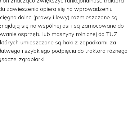
 on znacząco zwiększyć funkcjonalność traktora i
du zawieszenia opiera się na wprowadzeniu
ei cięgna dolne (prawy i lewy) rozmieszczone są
znajdują się na wspólnej osi i są zamocowane do
towanie osprzętu lub maszyny rolniczej do TUZ
których umieszczone są haki z zapadkami, za
atwego i szybkiego podpięcia do traktora różnego
ąsacze, zgrabiarki.