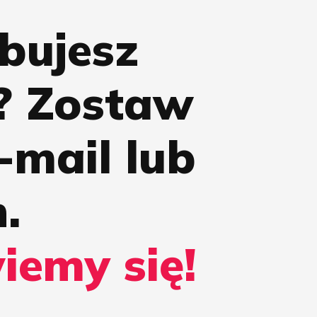
bujesz
? Zostaw
-mail lub
.
emy się!