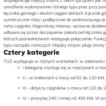
współpracuje między innymi z takim sprzętem jak: m
umożliwia wykonywanie różnego typu prac przy pom
łącznika górnego i dwóch cięgien dolnych. Łącznik gó
symetrycznie niżej i podłączone do podnoszącego je
ramy ciągnika. Najprościej mówiąc, sprawne działan
odbywa się przez doczepienie zakończeń łącznika g
których pośrednictwem następuje połączenie. Funkcj
typu narzędzi rolniczych. Między innymi: pługi, brony
Cztery kategorie
TUZ występuje w różnych wariantach, w zależności 
I kategorię montuje się w maszynach o mo
II – w traktorach o mocy od 62 do 120 KM,
III – dotyczy ciągników o mocy od 120 do 
IV – powyżej 240 i mniej niż 450 KM. W p