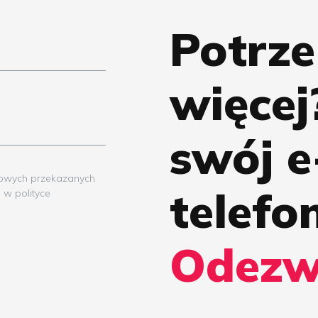
Potrze
więcej
swój e
owych przekazanych
telefon
 w polityce
Odezwi