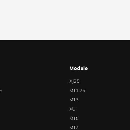
a
Modele
XJ25
e
MT1.25
MT3
XU
MT5
MT7